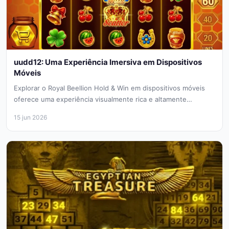
uudd12: Uma Experiência Imersiva em Dispositivos
Móveis
Explorar o Royal Beellion Hold & Win em dispositivos móveis
oferece uma experiência visualmente rica e altamente
responsiva. O design...
15 jun 2026