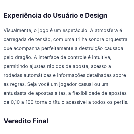
Experiência do Usuário e Design
Visualmente, o jogo é um espetáculo. A atmosfera é
carregada de tensão, com uma trilha sonora orquestral
que acompanha perfeitamente a destruição causada
pelo dragão. A interface de controle é intuitiva,
permitindo ajustes rápidos de aposta, acesso a
rodadas automáticas e informações detalhadas sobre
as regras. Seja você um jogador casual ou um
entusiasta de apostas altas, a flexibilidade de apostas
de 0,10 a 100 torna o título acessível a todos os perfis.
Veredito Final