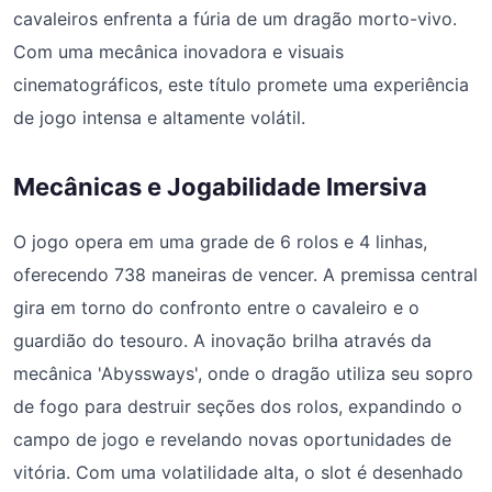
cavaleiros enfrenta a fúria de um dragão morto-vivo.
Com uma mecânica inovadora e visuais
cinematográficos, este título promete uma experiência
de jogo intensa e altamente volátil.
Mecânicas e Jogabilidade Imersiva
O jogo opera em uma grade de 6 rolos e 4 linhas,
oferecendo 738 maneiras de vencer. A premissa central
gira em torno do confronto entre o cavaleiro e o
guardião do tesouro. A inovação brilha através da
mecânica 'Abyssways', onde o dragão utiliza seu sopro
de fogo para destruir seções dos rolos, expandindo o
campo de jogo e revelando novas oportunidades de
vitória. Com uma volatilidade alta, o slot é desenhado