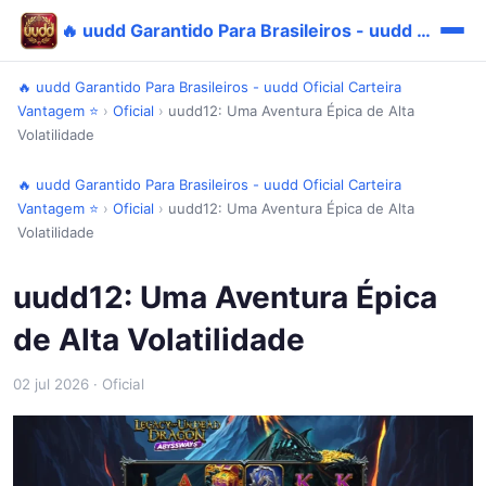
🔥 uudd Garantido Para Brasileiros - uudd Oficial Carteira Vantagem ⭐
🔥 uudd Garantido Para Brasileiros - uudd Oficial Carteira
Vantagem ⭐
›
Oficial
›
uudd12: Uma Aventura Épica de Alta
Volatilidade
🔥 uudd Garantido Para Brasileiros - uudd Oficial Carteira
Vantagem ⭐
›
Oficial
›
uudd12: Uma Aventura Épica de Alta
Volatilidade
uudd12: Uma Aventura Épica
de Alta Volatilidade
02 jul 2026
· Oficial