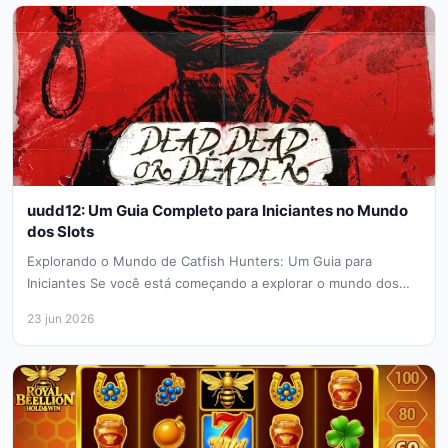
uudd12: Um Guia Completo para Iniciantes no Mundo
dos Slots
Explorando o Mundo de Catfish Hunters: Um Guia para
Iniciantes Se você está começando a explorar o mundo dos
jogos...
23 jun 2026