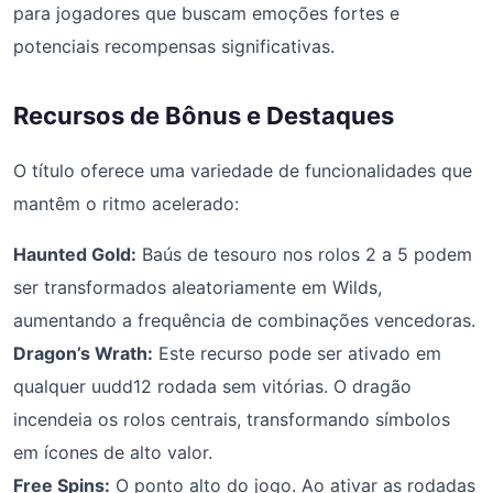
para jogadores que buscam emoções fortes e
potenciais recompensas significativas.
Recursos de Bônus e Destaques
O título oferece uma variedade de funcionalidades que
mantêm o ritmo acelerado:
Haunted Gold:
Baús de tesouro nos rolos 2 a 5 podem
ser transformados aleatoriamente em Wilds,
aumentando a frequência de combinações vencedoras.
Dragon’s Wrath:
Este recurso pode ser ativado em
qualquer uudd12 rodada sem vitórias. O dragão
incendeia os rolos centrais, transformando símbolos
em ícones de alto valor.
Free Spins:
O ponto alto do jogo. Ao ativar as rodadas