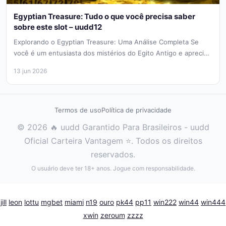
Egyptian Treasure: Tudo o que você precisa saber
sobre este slot – uudd12
Explorando o Egyptian Treasure: Uma Análise Completa Se
você é um entusiasta dos mistérios do Egito Antigo e aprecia
jogos...
13 jun 2026
Termos de uso
Política de privacidade
© 2026 🔥 uudd Garantido Para Brasileiros - uudd
Oficial Carteira Vantagem ⭐. Todos os direitos
reservados.
O usuário deve ter 18+ anos. Jogue com responsabilidade.
jill
leon
lottu
mgbet
miami
n19
ouro
pk44
pp11
win222
win44
win444
xwin
zeroum
zzzz