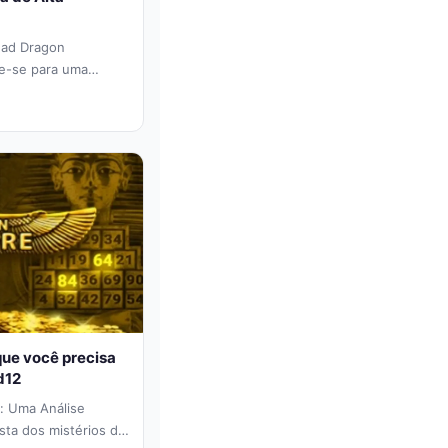
ead Dragon
e-se para uma
ndezas de...
que você precisa
d12
: Uma Análise
ta dos mistérios do