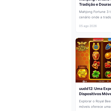
Tradição e Doura
Mahjong Fortune 3 t
cenário onde a tradi
frenética dos jogos d
05 ago 2026
uudd12: Uma Expe
Dispositivos Móv
Explorar o Royal Bee
móveis oferece uma 