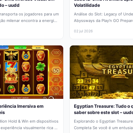
do – uudd
Volatilidade
ransporta os jogadores para um
Análise do Slot: Legacy of Und
ção milenar encontra a energia
Abyssways da Play’n GO Prepar
e...
jornada uudd12 épica nas profu
02 jul 2026
riência Imersiva em
Egyptian Treasure: Tudo o 
eis
saber sobre este slot – uud
llion Hold & Win em dispositivos
Explorando o Egyptian Treasure
experiência visualmente rica e
Completa Se você é um entusias