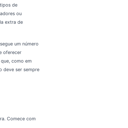
tipos de
cadores ou
da extra de
nsegue um número
e oferecer
r que, como em
ão deve ser sempre
cara. Comece com