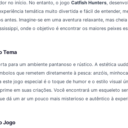
or no início. No entanto, o jogo
Catfish Hunters
, desenvo
experiência temática muito divertida e fácil de entender,
os antes. Imagine-se em uma aventura relaxante, mas cheia 
sissippi, onde o objetivo é encontrar os maiores peixes e
do Tema
rta para um ambiente pantanoso e rústico. A estética uud
mbolos que remetem diretamente à pesca: anzóis, minhocas
a este jogo especial é o toque de humor e o estilo visual ú
prime em suas criações. Você encontrará um esqueleto s
que dá um ar um pouco mais misterioso e autêntico à exper
o Jogo