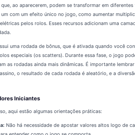
 que, ao aparecerem, podem se transformar em diferentes 
 um com um efeito único no jogo, como aumentar multipli
elétricas pelos rolos. Esses recursos adicionam uma cama
dada.
sui uma rodada de bônus, que é ativada quando você co
olos especiais (os scatters). Durante essa fase, o jogo pod
am as rodadas ainda mais dinâmicas. É importante lembra
assino, o resultado de cada rodada é aleatório, e a divers
ores Iniciantes
so, aqui estão algumas orientações práticas:
a:
Não há necessidade de apostar valores altos logo de 
ara entender como o jogo se comporta.