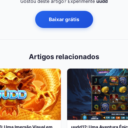
Gostou deste artigo? Experimente
uudd
Baixar grátis
Artigos relacionados
3: Uma Imersão Visual em
uudd12: Uma Aventura Épic