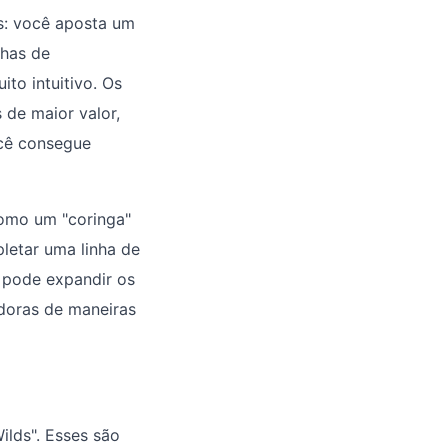
s: você aposta um
nhas de
ito intuitivo. Os
 de maior valor,
cê consegue
como um "coringa"
letar uma linha de
 pode expandir os
doras de maneiras
ilds". Esses são