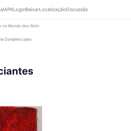
ial
APK
Login
Baixar
Localização
Discussão
es no Mundo dos Slots
ia Completo para
ciantes