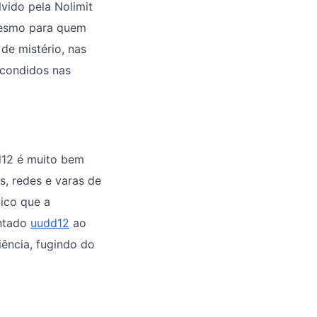
lvido pela Nolimit
 mesmo para quem
de mistério, nas
scondidos nas
d12 é muito bem
, redes e varas de
nico que a
entado
uudd12
ao
iência, fugindo do