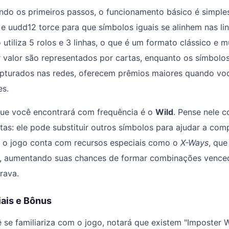
ndo os primeiros passos, o funcionamento básico é simple
s e uudd12 torce para que símbolos iguais se alinhem nas li
tiliza 5 rolos e 3 linhas, o que é um formato clássico e mu
valor são representados por cartas, enquanto os símbolos
pturados nas redes, oferecem prêmios maiores quando vo
es.
ue você encontrará com frequência é o
Wild
. Pense nele 
as: ele pode substituir outros símbolos para ajudar a comp
o, o jogo conta com recursos especiais como o
X-Ways
, que
s, aumentando suas chances de formar combinações vence
rava.
ais e Bônus
se familiariza com o jogo, notará que existem "Imposter W