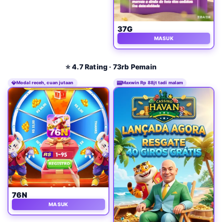
37G
MASUK
⭐ 4.7 Rating · 73rb Pemain
💎
Modal receh, cuan jutaan
🎰
Maxwin Rp 88jt tadi malam
76N
MASUK