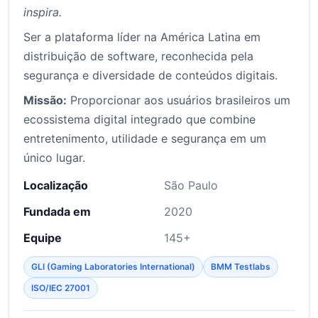
inspira.
Ser a plataforma líder na América Latina em
distribuição de software, reconhecida pela
segurança e diversidade de conteúdos digitais.
Missão:
Proporcionar aos usuários brasileiros um
ecossistema digital integrado que combine
entretenimento, utilidade e segurança em um
único lugar.
Localização
São Paulo
Fundada em
2020
Equipe
145+
GLI (Gaming Laboratories International)
BMM Testlabs
ISO/IEC 27001