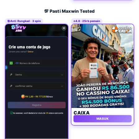
💯 Pasti Maxwin Tested
🎯
Anti Rungkad · 3 spin
⭐
4.8 · 25rb pemain
CAIXA
MASUK