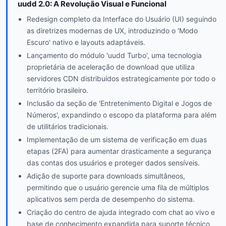
uudd 2.0: A Revolução Visual e Funcional
Redesign completo da Interface do Usuário (UI) seguindo
as diretrizes modernas de UX, introduzindo o 'Modo
Escuro' nativo e layouts adaptáveis.
Lançamento do módulo 'uudd Turbo', uma tecnologia
proprietária de aceleração de download que utiliza
servidores CDN distribuídos estrategicamente por todo o
território brasileiro.
Inclusão da seção de 'Entretenimento Digital e Jogos de
Números', expandindo o escopo da plataforma para além
de utilitários tradicionais.
Implementação de um sistema de verificação em duas
etapas (2FA) para aumentar drasticamente a segurança
das contas dos usuários e proteger dados sensíveis.
Adição de suporte para downloads simultâneos,
permitindo que o usuário gerencie uma fila de múltiplos
aplicativos sem perda de desempenho do sistema.
Criação do centro de ajuda integrado com chat ao vivo e
base de conhecimento expandida para suporte técnico