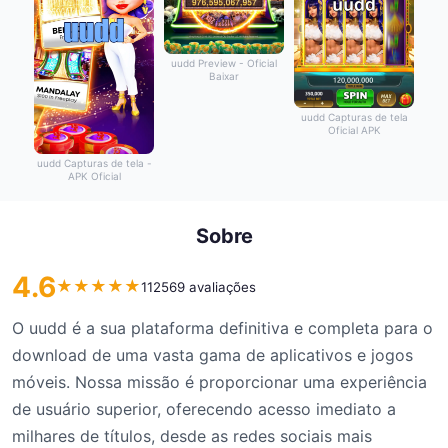
uudd Preview - Oficial
Baixar
uudd Capturas de tela
Oficial APK
uudd Capturas de tela -
APK Oficial
Sobre
4.6
★
★
★
★
★
112569 avaliações
O uudd é a sua plataforma definitiva e completa para o
download de uma vasta gama de aplicativos e jogos
móveis. Nossa missão é proporcionar uma experiência
de usuário superior, oferecendo acesso imediato a
milhares de títulos, desde as redes sociais mais