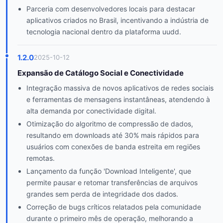
Parceria com desenvolvedores locais para destacar
aplicativos criados no Brasil, incentivando a indústria de
tecnologia nacional dentro da plataforma uudd.
1.2.0
2025-10-12
Expansão de Catálogo Social e Conectividade
Integração massiva de novos aplicativos de redes sociais
e ferramentas de mensagens instantâneas, atendendo à
alta demanda por conectividade digital.
Otimização do algoritmo de compressão de dados,
resultando em downloads até 30% mais rápidos para
usuários com conexões de banda estreita em regiões
remotas.
Lançamento da função 'Download Inteligente', que
permite pausar e retomar transferências de arquivos
grandes sem perda de integridade dos dados.
Correção de bugs críticos relatados pela comunidade
durante o primeiro mês de operação, melhorando a