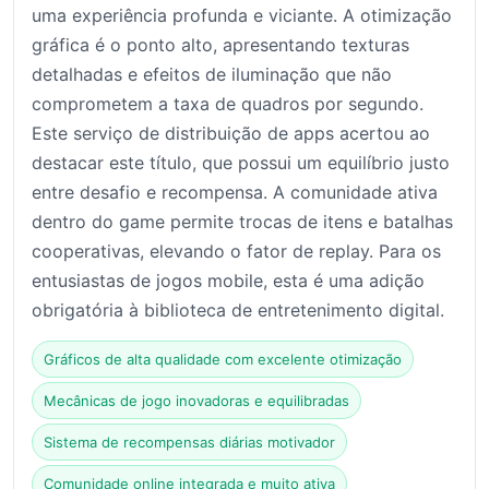
uma experiência profunda e viciante. A otimização
gráfica é o ponto alto, apresentando texturas
detalhadas e efeitos de iluminação que não
comprometem a taxa de quadros por segundo.
Este serviço de distribuição de apps acertou ao
destacar este título, que possui um equilíbrio justo
entre desafio e recompensa. A comunidade ativa
dentro do game permite trocas de itens e batalhas
cooperativas, elevando o fator de replay. Para os
entusiastas de jogos mobile, esta é uma adição
obrigatória à biblioteca de entretenimento digital.
Gráficos de alta qualidade com excelente otimização
Mecânicas de jogo inovadoras e equilibradas
Sistema de recompensas diárias motivador
Comunidade online integrada e muito ativa