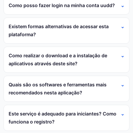
Como posso fazer login na minha conta uudd?
Existem formas alternativas de acessar esta
plataforma?
Como realizar o download e a instalação de
aplicativos através deste site?
Quais são os softwares e ferramentas mais
recomendados nesta aplicação?
Este serviço é adequado para iniciantes? Como
funciona o registro?